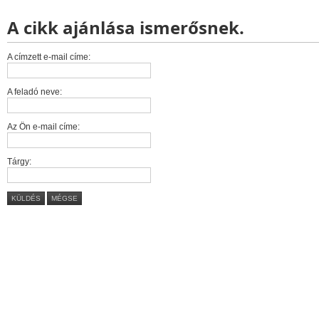
A cikk ajánlása ismerősnek.
A címzett e-mail címe:
A feladó neve:
Az Ön e-mail címe:
Tárgy:
KÜLDÉS
MÉGSE