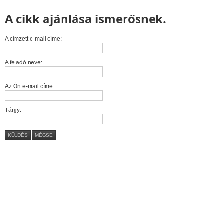
A cikk ajánlása ismerősnek.
A címzett e-mail címe:
A feladó neve:
Az Ön e-mail címe:
Tárgy:
KÜLDÉS
MÉGSE