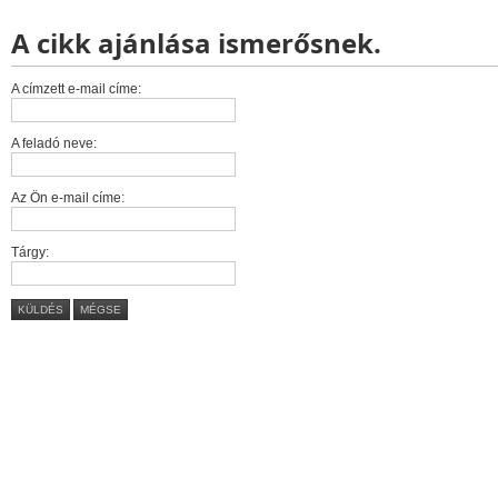
A cikk ajánlása ismerősnek.
A címzett e-mail címe:
A feladó neve:
Az Ön e-mail címe:
Tárgy:
KÜLDÉS
MÉGSE