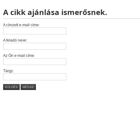
A cikk ajánlása ismerősnek.
A címzett e-mail címe:
A feladó neve:
Az Ön e-mail címe:
Tárgy:
KÜLDÉS
MÉGSE