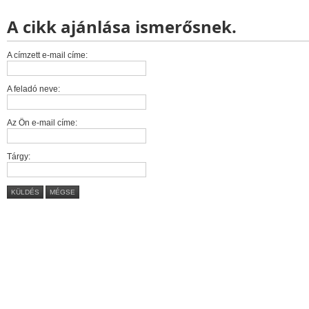
A cikk ajánlása ismerősnek.
A címzett e-mail címe:
A feladó neve:
Az Ön e-mail címe:
Tárgy:
KÜLDÉS
MÉGSE