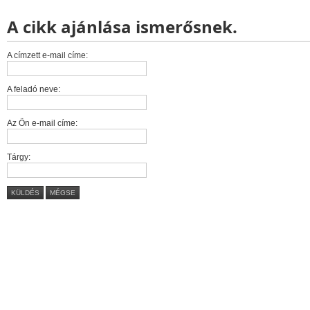
A cikk ajánlása ismerősnek.
A címzett e-mail címe:
A feladó neve:
Az Ön e-mail címe:
Tárgy:
KÜLDÉS
MÉGSE