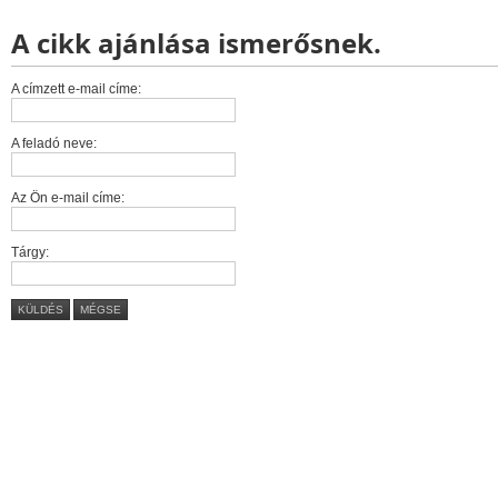
A cikk ajánlása ismerősnek.
A címzett e-mail címe:
A feladó neve:
Az Ön e-mail címe:
Tárgy:
KÜLDÉS
MÉGSE