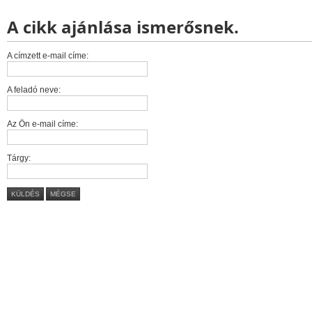
A cikk ajánlása ismerősnek.
A címzett e-mail címe:
A feladó neve:
Az Ön e-mail címe:
Tárgy:
KÜLDÉS
MÉGSE