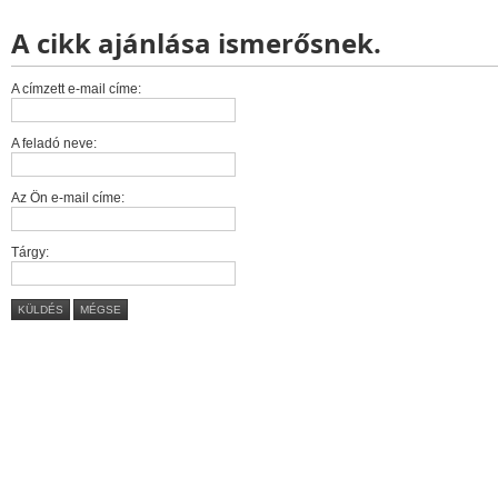
A cikk ajánlása ismerősnek.
A címzett e-mail címe:
A feladó neve:
Az Ön e-mail címe:
Tárgy:
KÜLDÉS
MÉGSE