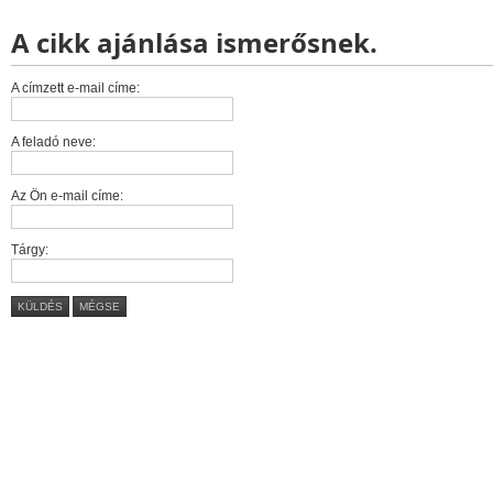
A cikk ajánlása ismerősnek.
A címzett e-mail címe:
A feladó neve:
Az Ön e-mail címe:
Tárgy:
KÜLDÉS
MÉGSE