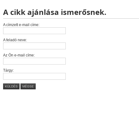
A cikk ajánlása ismerősnek.
A címzett e-mail címe:
A feladó neve:
Az Ön e-mail címe:
Tárgy:
KÜLDÉS
MÉGSE