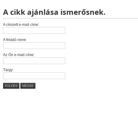
A cikk ajánlása ismerősnek.
A címzett e-mail címe:
A feladó neve:
Az Ön e-mail címe:
Tárgy:
KÜLDÉS
MÉGSE