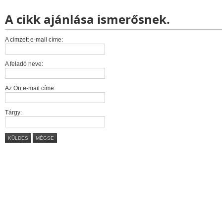
A cikk ajánlása ismerősnek.
A címzett e-mail címe:
A feladó neve:
Az Ön e-mail címe:
Tárgy:
KÜLDÉS
MÉGSE