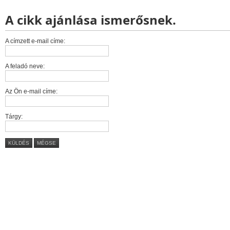
A cikk ajánlása ismerősnek.
A címzett e-mail címe:
A feladó neve:
Az Ön e-mail címe:
Tárgy:
KÜLDÉS
MÉGSE