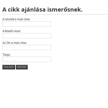
A cikk ajánlása ismerősnek.
A címzett e-mail címe:
A feladó neve:
Az Ön e-mail címe:
Tárgy:
KÜLDÉS
MÉGSE