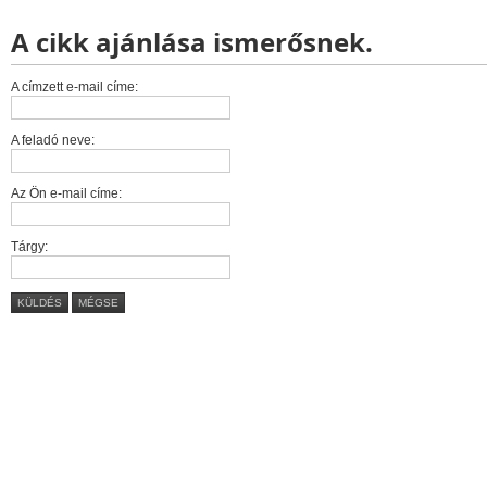
A cikk ajánlása ismerősnek.
A címzett e-mail címe:
A feladó neve:
Az Ön e-mail címe:
Tárgy:
KÜLDÉS
MÉGSE