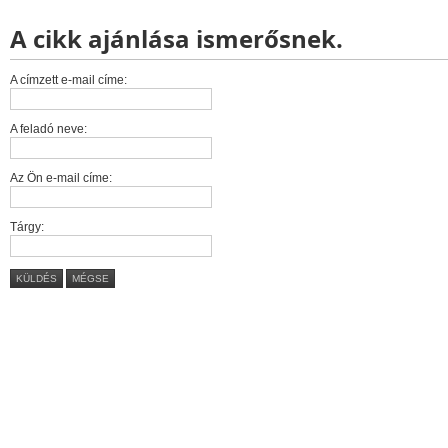
A cikk ajánlása ismerősnek.
A címzett e-mail címe:
A feladó neve:
Az Ön e-mail címe:
Tárgy:
KÜLDÉS
MÉGSE