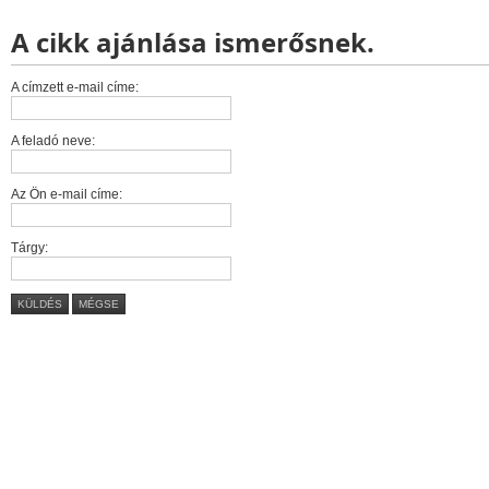
A cikk ajánlása ismerősnek.
A címzett e-mail címe:
A feladó neve:
Az Ön e-mail címe:
Tárgy:
KÜLDÉS
MÉGSE