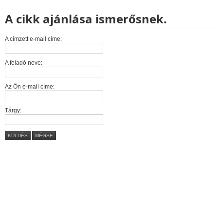
A cikk ajánlása ismerősnek.
A címzett e-mail címe:
A feladó neve:
Az Ön e-mail címe:
Tárgy:
KÜLDÉS
MÉGSE