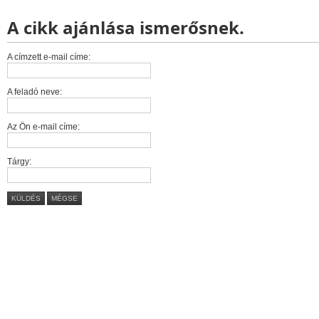
A cikk ajánlása ismerősnek.
A címzett e-mail címe:
A feladó neve:
Az Ön e-mail címe:
Tárgy:
KÜLDÉS
MÉGSE