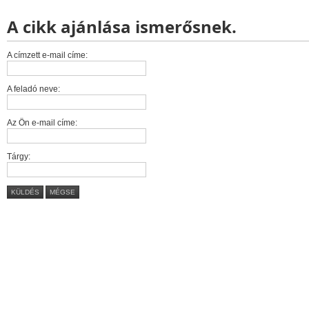
A cikk ajánlása ismerősnek.
A címzett e-mail címe:
A feladó neve:
Az Ön e-mail címe:
Tárgy:
KÜLDÉS
MÉGSE