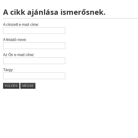
A cikk ajánlása ismerősnek.
A címzett e-mail címe:
A feladó neve:
Az Ön e-mail címe:
Tárgy:
KÜLDÉS
MÉGSE