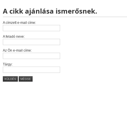
A cikk ajánlása ismerősnek.
A címzett e-mail címe:
A feladó neve:
Az Ön e-mail címe:
Tárgy:
KÜLDÉS
MÉGSE