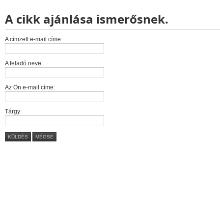
A cikk ajánlása ismerősnek.
A címzett e-mail címe:
A feladó neve:
Az Ön e-mail címe:
Tárgy:
KÜLDÉS
MÉGSE