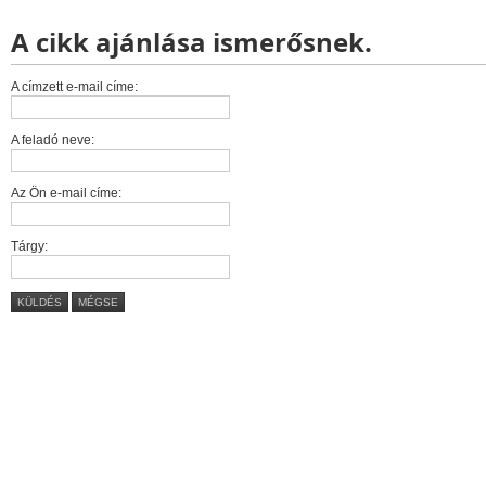
A cikk ajánlása ismerősnek.
A címzett e-mail címe:
A feladó neve:
Az Ön e-mail címe:
Tárgy:
KÜLDÉS
MÉGSE