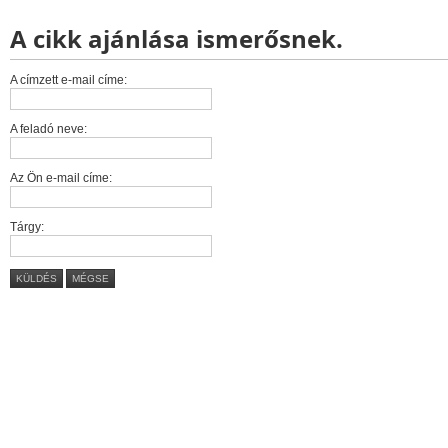
A cikk ajánlása ismerősnek.
A címzett e-mail címe:
A feladó neve:
Az Ön e-mail címe:
Tárgy:
KÜLDÉS
MÉGSE