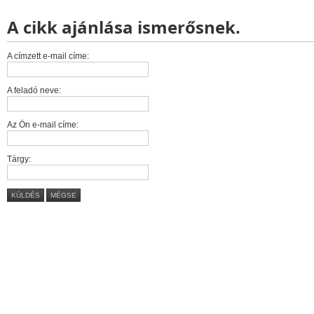
A cikk ajánlása ismerősnek.
A címzett e-mail címe:
A feladó neve:
Az Ön e-mail címe:
Tárgy:
KÜLDÉS
MÉGSE