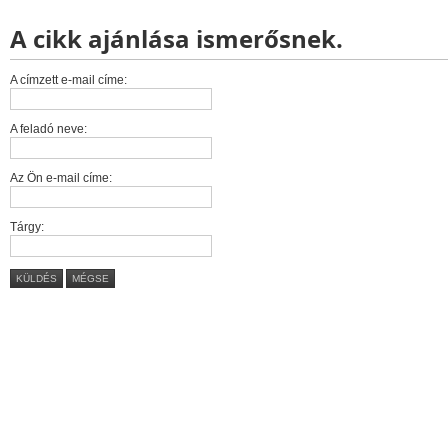
A cikk ajánlása ismerősnek.
A címzett e-mail címe:
A feladó neve:
Az Ön e-mail címe:
Tárgy:
KÜLDÉS
MÉGSE