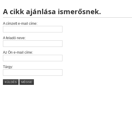
A cikk ajánlása ismerősnek.
A címzett e-mail címe:
A feladó neve:
Az Ön e-mail címe:
Tárgy:
KÜLDÉS
MÉGSE