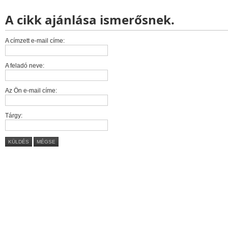
A cikk ajánlása ismerősnek.
A címzett e-mail címe:
A feladó neve:
Az Ön e-mail címe:
Tárgy:
KÜLDÉS
MÉGSE