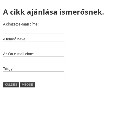
A cikk ajánlása ismerősnek.
A címzett e-mail címe:
A feladó neve:
Az Ön e-mail címe:
Tárgy:
KÜLDÉS
MÉGSE