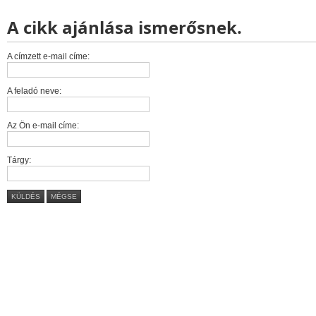
A cikk ajánlása ismerősnek.
A címzett e-mail címe:
A feladó neve:
Az Ön e-mail címe:
Tárgy:
KÜLDÉS
MÉGSE