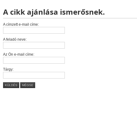
A cikk ajánlása ismerősnek.
A címzett e-mail címe:
A feladó neve:
Az Ön e-mail címe:
Tárgy:
KÜLDÉS
MÉGSE