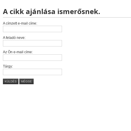
A cikk ajánlása ismerősnek.
A címzett e-mail címe:
A feladó neve:
Az Ön e-mail címe:
Tárgy:
KÜLDÉS
MÉGSE