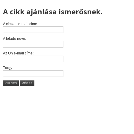
A cikk ajánlása ismerősnek.
A címzett e-mail címe:
A feladó neve:
Az Ön e-mail címe:
Tárgy:
KÜLDÉS
MÉGSE