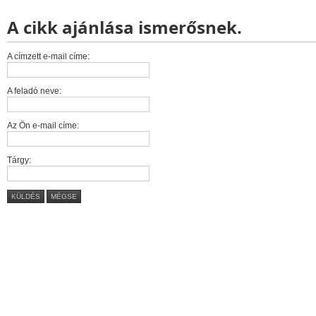
A cikk ajánlása ismerősnek.
A címzett e-mail címe:
A feladó neve:
Az Ön e-mail címe:
Tárgy:
KÜLDÉS
MÉGSE