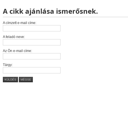
A cikk ajánlása ismerősnek.
A címzett e-mail címe:
A feladó neve:
Az Ön e-mail címe:
Tárgy:
KÜLDÉS
MÉGSE