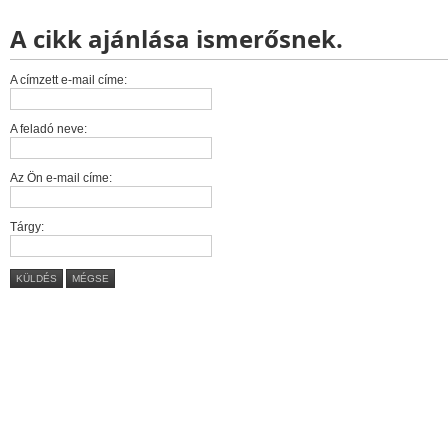
A cikk ajánlása ismerősnek.
A címzett e-mail címe:
A feladó neve:
Az Ön e-mail címe:
Tárgy:
KÜLDÉS
MÉGSE