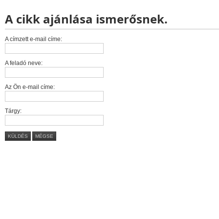
A cikk ajánlása ismerősnek.
A címzett e-mail címe:
A feladó neve:
Az Ön e-mail címe:
Tárgy:
KÜLDÉS
MÉGSE