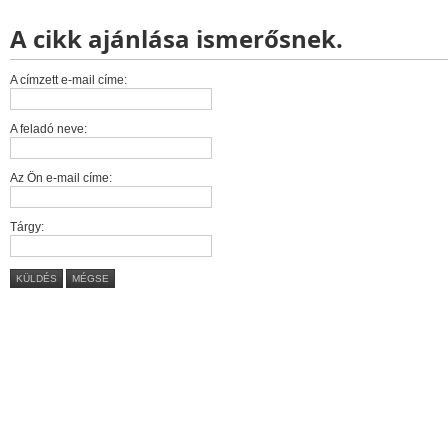
A cikk ajánlása ismerősnek.
A címzett e-mail címe:
A feladó neve:
Az Ön e-mail címe:
Tárgy:
KÜLDÉS
MÉGSE