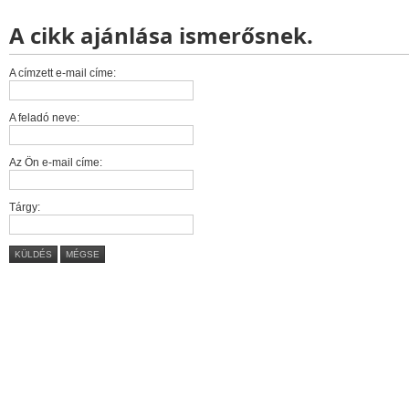
A cikk ajánlása ismerősnek.
A címzett e-mail címe:
A feladó neve:
Az Ön e-mail címe:
Tárgy:
KÜLDÉS
MÉGSE