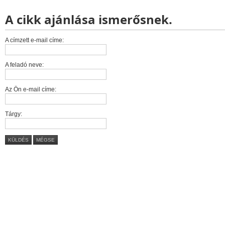
A cikk ajánlása ismerősnek.
A címzett e-mail címe:
A feladó neve:
Az Ön e-mail címe:
Tárgy:
KÜLDÉS
MÉGSE