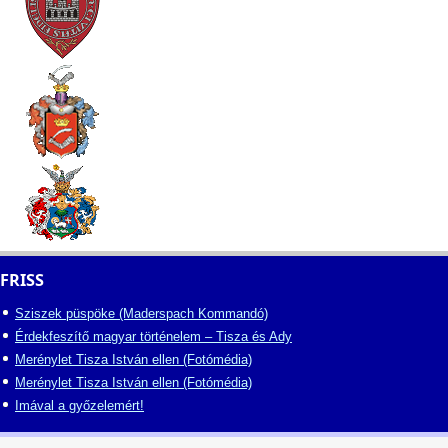
FRISS
Sziszek püspöke (Maderspach Kommandó)
Érdekfeszítő magyar történelem – Tisza és Ady
Merénylet Tisza István ellen (Fotómédia)
Merénylet Tisza István ellen (Fotómédia)
Imával a győzelemért!