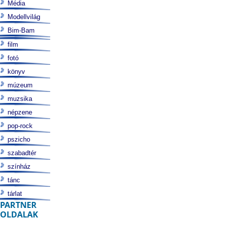
Média
Modellvilág
Bim-Bam
film
fotó
könyv
múzeum
muzsika
népzene
pop-rock
pszicho
szabadtér
színház
tánc
tárlat
PARTNER
OLDALAK