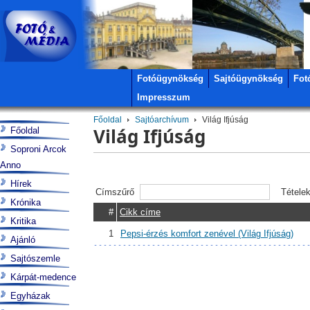
Fotóügynökség
Sajtóügynökség
Fot
Impresszum
Főoldal
Sajtóarchívum
Világ Ifjúság
Világ Ifjúság
Főoldal
Soproni Arcok
Anno
Hírek
Címszűrő
Tétele
Krónika
#
Cikk címe
Kritika
1
Pepsi-érzés komfort zenével (Világ Ifjúság)
Ajánló
Sajtószemle
Kárpát-medence
Egyházak