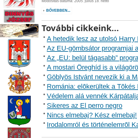
Módosítás dátuma: 2005. július 18. hétfő
BŐVEBBEN...
További cikkeink...
A hetedik lesz az utolsó Harry 
Az EU-gömbsátor programjai az
Az „EU: belül tágasabb” progr
A mostari Öreghíd is a világörö
Göblyös Istvánt nevezik ki a 
Románia: elõkerültek a Tõkés 
Védelem alá vennék Kárpátalj
Sikeres az El perro negro
Nincs elmebaj? Kész elmebaj!
Irodalomról és történelemrõl 