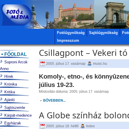
Fotóügynökség
Sajtóügynökség
Fot
Impresszum
Csillagpont – Vekeri tó
FŐOLDAL
Soproni Arcok
2005. július 17. vasárnap
music.hu
Anno
Komoly-, etno-, és könnyûzenei
Hírek
július 19-23.
Krónika
Módosítás dátuma: 2005. július 17. vasárnap
Kritika
Ajánló
BŐVEBBEN...
Sajtószemle
A Globe színház bolon
Kárpát-medence
Egyházak
2005. július 18. hétfő
Index