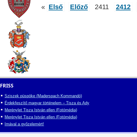
«
Első
Előző
2411
2412
FRISS
Sziszek püspöke (Maderspach Kommandó)
Érdekfeszítő magyar történelem – Tisza és Ady
Merénylet Tisza István ellen (Fotómédia)
Merénylet Tisza István ellen (Fotómédia)
Imával a győzelemért!