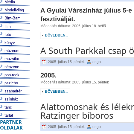
Média
A Gyulai Várszínház július 5-
Modellvilág
fesztiválját.
Bim-Bam
Módosítás dátuma: 2005. július 18. hétfő
film
fotó
BŐVEBBEN...
könyv
A South Parkkal csap 
múzeum
muzsika
2005. július 15. péntek
origo
népzene
2005.
pop-rock
Módosítás dátuma: 2005. július 15. péntek
pszicho
szabadtér
BŐVEBBEN...
színház
Alattomosnak és lélek
tánc
Ratzinger bíboros
tárlat
PARTNER
OLDALAK
2005. július 15. péntek
origo