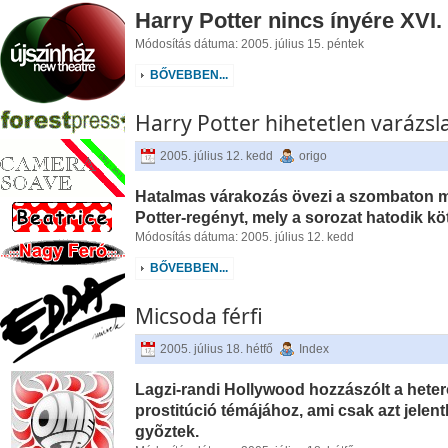
Harry Potter nincs ínyére XVI.
Módosítás dátuma: 2005. július 15. péntek
BŐVEBBEN...
Harry Potter hihetetlen varázsl
2005. július 12. kedd
origo
Hatalmas várakozás övezi a szombaton m
Potter-regényt, mely a sorozat hatodik köt
Módosítás dátuma: 2005. július 12. kedd
BŐVEBBEN...
Micsoda férfi
2005. július 18. hétfő
Index
Lagzi-randi Hollywood hozzászólt a hetero
prostitúció témájához, ami csak azt jelent
gyõztek.