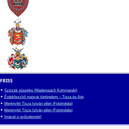
FRISS
Sziszek püspöke (Maderspach Kommandó)
Érdekfeszítő magyar történelem – Tisza és Ady
Merénylet Tisza István ellen (Fotómédia)
Merénylet Tisza István ellen (Fotómédia)
Imával a győzelemért!