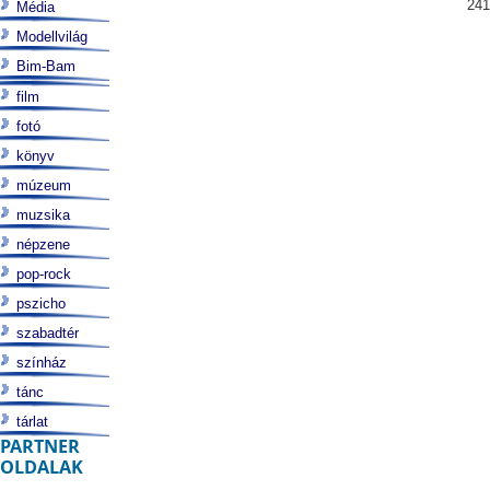
241
Média
Modellvilág
Bim-Bam
film
fotó
könyv
múzeum
muzsika
népzene
pop-rock
pszicho
szabadtér
színház
tánc
tárlat
PARTNER
OLDALAK