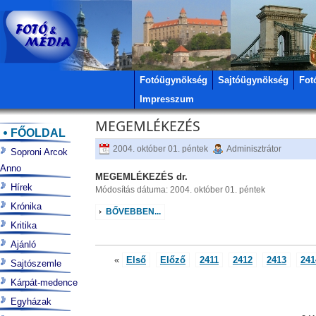
Fotóügynökség
Sajtóügynökség
Fot
Impresszum
MEGEMLÉKEZÉS
FŐOLDAL
2004. október 01. péntek
Adminisztrátor
Soproni Arcok
Anno
MEGEMLÉKEZÉS dr.
Hírek
Módosítás dátuma: 2004. október 01. péntek
Krónika
BŐVEBBEN...
Kritika
Ajánló
«
Első
Előző
2411
2412
2413
241
Sajtószemle
Kárpát-medence
Egyházak