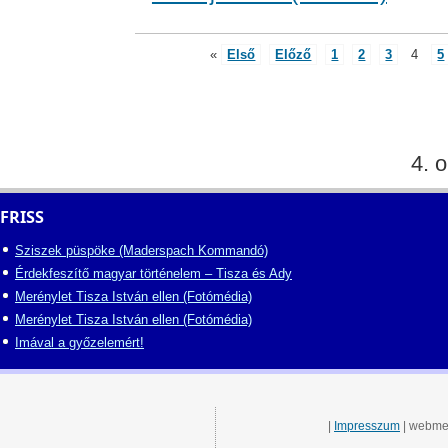
«
Első
Előző
1
2
3
4
5
4. o
FRISS
Sziszek püspöke (Maderspach Kommandó)
Érdekfeszítő magyar történelem – Tisza és Ady
Merénylet Tisza István ellen (Fotómédia)
Merénylet Tisza István ellen (Fotómédia)
Imával a győzelemért!
|
Impresszum
| webme