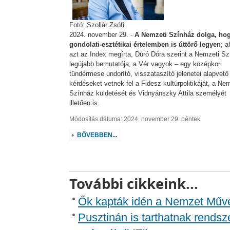
Fotó: Szollár Zsófi
2024. november 29. -
A Nemzeti Színház dolga, ho
gondolati-esztétikai értelemben is úttörő legyen
; 
azt az Index megírta, Dúró Dóra szerint a Nemzeti S
legújabb bemutatója, a Vér vagyok – egy középkori
tündérmese undorító, visszataszító jelenetei alapvető
kérdéseket vetnek fel a Fidesz kultúrpolitikáját, a Ne
Színház küldetését és Vidnyánszky Attila személyét
illetően is.
Módosítás dátuma: 2024. november 29. péntek
BŐVEBBEN...
További cikkeink...
Ők kapták idén a Nemzet Művés
Pusztinán is tarthatnak rends