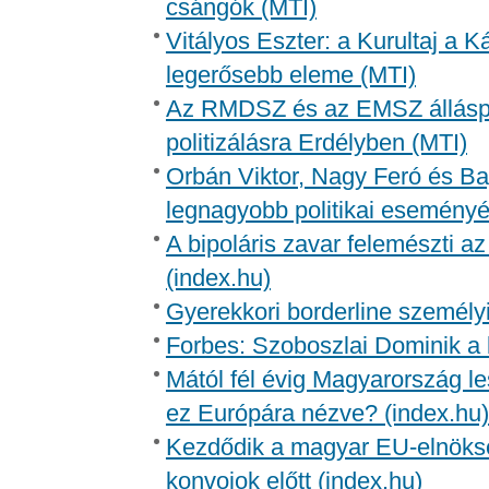
csángók (MTI)
Vitályos Eszter: a Kurultaj a
legerősebb eleme (MTI)
Az RMDSZ és az EMSZ álláspont
politizálásra Erdélyben (MTI)
Orbán Viktor, Nagy Feró és Baye
legnagyobb politikai eseményé
A bipoláris zavar felemészti az
(index.hu)
Gyerekkori borderline személy
Forbes: Szoboszlai Dominik a 
Mától fél évig Magyarország le
ez Európára nézve? (index.hu)
Kezdődik a magyar EU-elnöksé
konvojok előtt (index.hu)