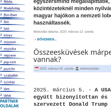
egyszersmind megállapíttatik,
Média
közintézeteknél minden nyilv
Modellvilág
magyar hajókon a nemzeti lob
Bim-Bam
használtassék.
film
fotó
Módosítás dátuma: 2025. március 12. szerda
könyv
BŐVEBBEN...
múzeum
muzsika
Összeesküvések márpe
népzene
vannak?
pop-rock
pszicho
2025. március 05. szerda
Adminisztrátor
szabadtér
színház
2025. március 5. -
A USA
tánc
tárlat
együtt bizonyítottan és 
PARTNER
szervezett Donald Trump 
OLDALAK