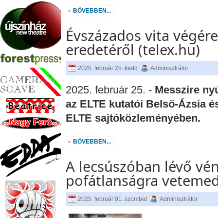
BŐVEBBEN...
Évszázados vita végér
eredetéről (telex.hu)
2025. február 25. kedd
Adminisztrátor
2025. február 25. -
Messzire nyú
az ELTE kutatói Belső-Ázsia és
ELTE sajtóközleményében.
BŐVEBBEN...
A lecsúszóban lévő vén
pofátlanságra vetemed
2025. február 01. szombat
Adminisztrátor