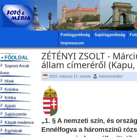
Fotóügynökség
Sajtóügynökség
Fot
Impresszum
ZÉTÉNYI ZSOLT - Márci
FŐOLDAL
állam címeréről (Kapu,
Soproni Arcok
Anno
2025. március 12. szerda
Adminisztrátor
Hírek
Krónika
Kritika
Ajánló
Sajtószemle
„1. § A nemzeti szín, és ország
Kárpát-medence
Ennélfogva a háromszínű rózsa 
Egyházak