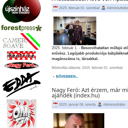
2025. február 01. szombat
Adminisztráto
2025. február 1. -
Besorolhatatlan műfajú el
művész. Legújabb produkciója bábjátéknak 
magánszáma is, társakkal.
Módosítás dátuma: 2025. február 01. szombat
BŐVEBBEN...
Nagy Feró: Azt érzem, már 
ajándék (index.hu)
2025. január 08. szerda
Adminisztrátor