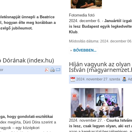
Fotomedia fotó
ületésnapját ünnepli a Beatrice
2024. december 6. -
Januártól izga
ól, hogyan élte meg korábban a
is lesz Budapest egyik legkedvelt
közelgő jubileumot.
Klub
.
Módosítás dátuma: 2024. december 06.
BŐVEBBEN...
ó Dórának (index.hu)
Híján vagyunk az olyan
István (magyarnemzet.
tor
2024. november 27. szerda
Ad
ga, hogy gondolati-esztétikai
2024. november 27. -
Csurka Istvánn
ndex megírta, Dúró Dóra szerint a
is lesz, csak legyen olyan, aki ezt 
vagyok – egy középkori
azon a kerekasztal-beszélgetésen, a