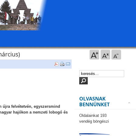
árcius)
OLVASNAK
BENNÜNKET
n újra felvétetvén, egyszersmind
 magyar hajókon a nemzeti lobogó és
Oldalainkat 193
vendég böngészi