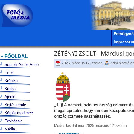
Fotóügynö
Impressz
ZÉTÉNYI ZSOLT - Márciusi go
FŐOLDAL
2025. március 12. szerda
Adminisztrátor
Soproni Arcok Anno
Hírek
Krónika
Kritika
Ajánló
Sajtószemle
„1. § A nemzeti szín, és ország czímere ős
megállapíttatik, hogy minden középületek
Kárpát-medence
ország czímere használtassék.
Egyházak
Módosítás dátuma: 2025. március 12. szerda
Média