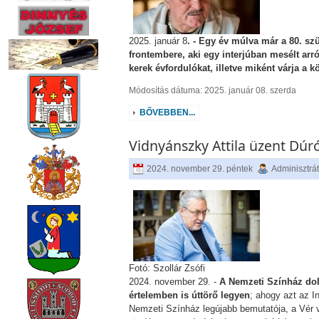
2025. január 8
. - Egy év múlva már a 80. sz
frontembere, aki egy interjúban mesélt arr
kerek évfordulókat, illetve miként várja a 
Módosítás dátuma: 2025. január 08. szerda
BŐVEBBEN...
Vidnyánszky Attila üzent Dúr
2024. november 29. péntek
Adminisztrá
Fotó: Szollár Zsófi
2024. november 29. -
A Nemzeti Színház dol
értelemben is úttörő legyen
; ahogy azt az I
Nemzeti Színház legújabb bemutatója, a Vér 