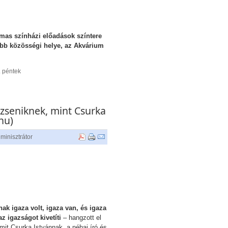
lmas színházi előadások színtere
ebb közösségi helye, az Akvárium
 péntek
 zseniknek, mint Csurka
hu)
minisztrátor
ak igaza volt, igaza van, és igaza
az igazságot kivetíti
– hangzott el
mit Csurka Istvánnak, a néhai író és