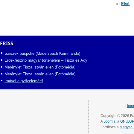
«
Első
FRISS
Sziszek püspöke (Maderspach Kommandó)
Érdekfeszítő magyar történelem – Tisza és Ady
Merénylet Tisza István ellen (Fotómédia)
Merénylet Tisza István ellen (Fotómédia)
Imával a győzelemért!
|
Imp
Copyright © 2026 Fo
A
Joomla!
a
GNU/GPL
Fordította a
Magyar 