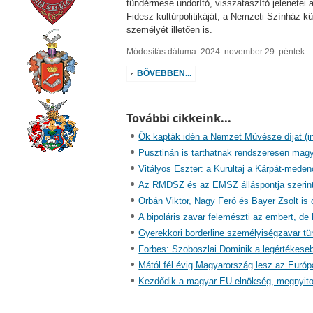
tündérmese undorító, visszataszító jelenetei 
Fidesz kultúrpolitikáját, a Nemzeti Színház k
személyét illetően is.
Módosítás dátuma: 2024. november 29. péntek
BŐVEBBEN...
További cikkeink...
Ők kapták idén a Nemzet Művésze díjat (i
Pusztinán is tarthatnak rendszeresen mag
Vitályos Eszter: a Kurultaj a Kárpát-med
Az RMDSZ és az EMSZ álláspontja szerint i
Orbán Viktor, Nagy Feró és Bayer Zsolt is 
A bipoláris zavar felemészti az embert, de l
Gyerekkori borderline személyiségzavar tü
Forbes: Szoboszlai Dominik a legértékese
Mától fél évig Magyarország lesz az Európa
Kezdődik a magyar EU-elnökség, megnyitot