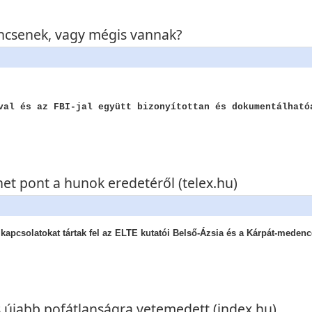
ncsenek, vagy mégis vannak?
val és az FBI-jal együtt bizonyítottan és dokumentálható
het pont a hunok eredetéről (telex.hu)
kapcsolatokat tártak fel az ELTE kutatói Belső-Ázsia és a Kárpát-medenc
s újabb pofátlanságra vetemedett (index.hu)