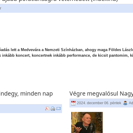
r
őadás lett a Medvevára a Nemzeti Színházban, ahogy maga Földes László
inkább koncert, koncertnek inkább performance, de kicsit pantomim, kic
mindegy, minden nap
Végre megvalósul Nagy
2024. december 06. péntek
Ad