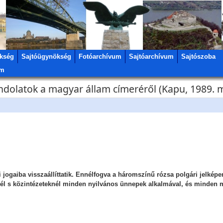
kség
Sajtóügynökség
Fotóarchívum
Sajtóarchívum
Sajtószoba
um
ndolatok a magyar állam címeréről (Kapu, 1989. m
i jogaiba visszaállíttatik. Ennélfogva a háromszínű rózsa polgári jelképe
nél s közintézeteknél minden nyilvános ünnepek alkalmával, és minden