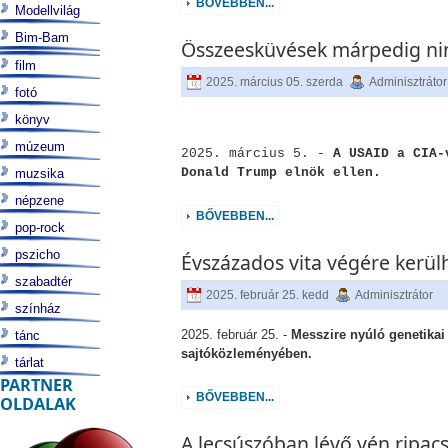
BŐVEBBEN...
Modellvilág
Bim-Bam
Összeesküvések márpedig ni
film
2025. március 05. szerda
Adminisztrátor
fotó
könyv
múzeum
2025. március 5. -
A USAID a CIA-
Donald Trump elnök ellen.
muzsika
népzene
BŐVEBBEN...
pop-rock
pszicho
Évszázados vita végére kerül
szabadtér
2025. február 25. kedd
Adminisztrátor
színház
2025. február 25. -
Messzire nyúló genetikai 
tánc
sajtóközleményében.
tárlat
PARTNER
BŐVEBBEN...
OLDALAK
A lecsúszóban lévő vén ripac