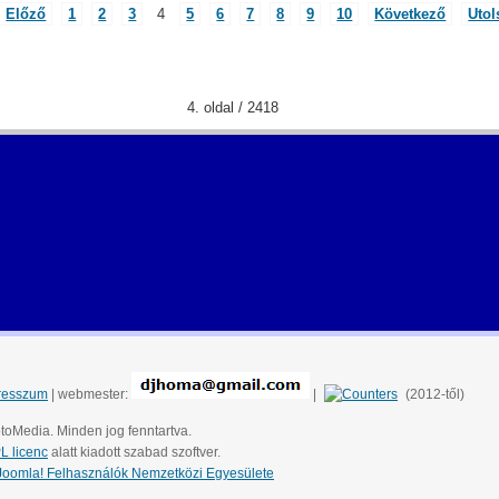
Előző
1
2
3
4
5
6
7
8
9
10
Következő
Utol
4. oldal / 2418
resszum
| webmester:
|
(2012-től)
toMedia. Minden jog fenntartva.
 licenc
alatt kiadott szabad szoftver.
Joomla! Felhasználók Nemzetközi Egyesülete