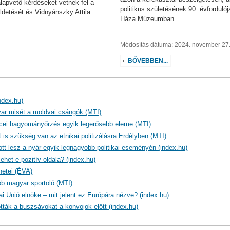
alapvető kérdéseket vetnek fel a
politikus születésének 90. évforduló
üldetését és Vidnyánszky Attila
Háza Múzeumban.
Módosítás dátuma: 2024. november 27.
BŐVEBBEN...
ndex.hu)
yar misét a moldvai csángók (MTI)
encei hagyományőrzés egyik legerősebb eleme (MTI)
s szükség van az etnikai politizálásra Erdélyben (MTI)
ott lesz a nyár egyik legnagyobb politikai eseményén (index.hu)
ehet-e pozitív oldala? (index.hu)
netei (ÉVA)
bb magyar sportoló (MTI)
i Unió elnöke – mit jelent ez Európára nézve? (index.hu)
ták a buszsávokat a konvojok előtt (index.hu)