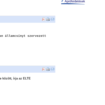
Apróhirdetések
an államcsínyt szervezett
e között, írja az ELTE