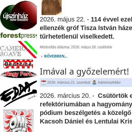
2026. május 22. -
114 évvel eze
ellenzék gróf Tisza István ház
tűrhetetlenül viselkedett.
Módosítás dátuma: 2026. május 28. csütörtök
BŐVEBBEN...
Imával a győzelemért!
2026. március 21. szombat
Adminisztrátor
2026. március 20. -
Csütörtök e
refektóriumában a hagyományo
pódium beszélgetés a közelgő
Kacsoh Dániel és Lentulai Kris