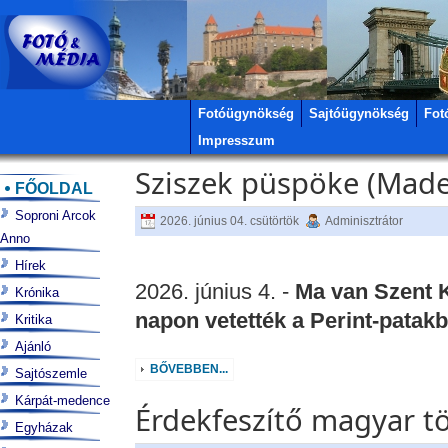
Fotóügynökség
Sajtóügynökség
Fot
Impresszum
Sziszek püspöke (Ma
FŐOLDAL
Soproni Arcok
2026. június 04. csütörtök
Adminisztrátor
Anno
Hírek
2026. június 4. -
Ma van Szent 
Krónika
napon vetették a Perint-patak
Kritika
Ajánló
BŐVEBBEN...
Sajtószemle
Kárpát-medence
Érdekfeszítő magyar tö
Egyházak