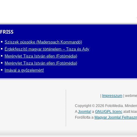
FRISS
Sziszek püspöke (Maderspach Kommandó)
Érdekfeszítő magyar történelem – Tisza és Ady
Merénylet Tisza István ellen (Fotómédia)
Merénylet Tisza István ellen (Fotómédia)
Imával a győzelemért!
|
Impresszum
| webme
Copyright © 2026 FotoMedia. Minden 
A
Joomla!
a
GNU/GPL licenc
alatt kia
Fordította a
Magyar Joomla! Felhaszn