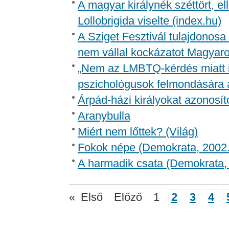
A magyar királynék széttört, el
Lollobrigida viselte (index.hu)
A Sziget Fesztivál tulajdonosa 
nem vállal kockázatot Magyaro
„Nem az LMBTQ-kérdés miatt in
pszichológusok felmondására 
Árpád-házi királyokat azonosíto
Aranybulla
Miért nem lőttek? (Világ)
Fokok népe (Demokrata, 2002.
A harmadik csata (Demokrata, 
«
Első
Előző
1
2
3
4