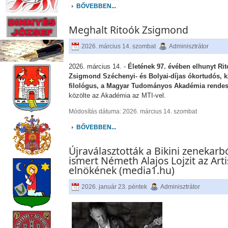
BŐVEBBEN...
Meghalt Ritoók Zsigmond
2026. március 14. szombat
Adminisztrátor
2026. március 14. -
Életének 97. évében elhunyt Ri
Zsigmond Széchenyi- és Bolyai-díjas ókortudós, k
filológus, a Magyar Tudományos Akadémia rendes
közölte az Akadémia az MTI-vel.
Módosítás dátuma: 2026. március 14. szombat
BŐVEBBEN...
Újraválasztották a Bikini zenekarb
ismert Németh Alajos Lojzit az Arti
elnökének (media1.hu)
2026. január 23. péntek
Adminisztrátor