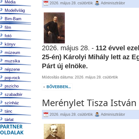
Média
2026. május 28. csütörtök
Adminisztrátor
Modellvilág
Bim-Bam
film
fotó
könyv
2026. május 28. -
112 évvel eze
múzeum
25-én) Károlyi Mihály lett az
muzsika
Párt új elnöke.
népzene
Módosítás dátuma: 2026. május 28. csütörtök
pop-rock
pszicho
BŐVEBBEN...
szabadtér
Merénylet Tisza István
színház
tánc
2026. május 28. csütörtök
Adminisztrátor
tárlat
PARTNER
OLDALAK