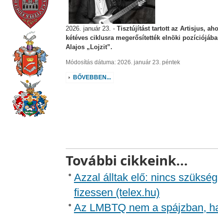
2026. január 23. -
Tisztújítást tartott az Artisjus, ah
kétéves ciklusra megerősítették elnöki pozíciójá
Alajos „Lojzit”.
Módosítás dátuma: 2026. január 23. péntek
BŐVEBBEN...
További cikkeink...
Azzal álltak elő: nincs szükség
fizessen (telex.hu)
Az LMBTQ nem a spájzban, h